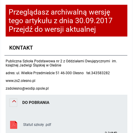
Pozostałe dokumenty
Przeglądasz archiwalną wersję
tego artykułu z dnia 30.09.2017
Raport o stanie zapewnienia dostępności podmiotu publicznego
Przejdź do wersji aktualnej
MENU PRZEDMIOTOWE
KONTAKT
Nabór pracowników
Publiczna Szkoła Podstawowa nr 2 z Oddziałami Dwujęzycznymi im.
księżnej Jadwigi Śląskiej w Oleśnie
Tryb działania
adres: ul. Wielkie Przedmieście 51 46-300 Olesno tel.343583282
www.zs2.olesno.pl
Uchwały
zsdolesno@wodip.opole.pl
Zarządzenia
DO POBRANIA
Sposób załatwiania spraw
Statut szkoły .pdf
Plany pracy