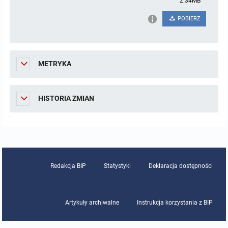
2.34MB
Zamówienia Publiczne
POBIERZ
Plan postępowań o udzielenie zamówień
METRYKA
Regulaminy
Rejestry, ewidencje, archiwa
HISTORIA ZMIAN
Zestaw programów
Redakcja BIP
Statystyki
Deklaracja dostępności
Artykuły archiwalne
Instrukcja korzystania z BIP