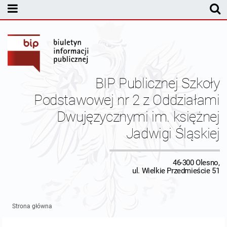
MENU PODMIOTOWE
Dyrekcja
Statut Szkoły
BIP Publicznej Szkoły
Pracownicy
Podstawowej nr 2 z Oddziałami
Dwujęzycznymi im. księżnej
Budżet
Jadwigi Śląskiej
Inspektor Ochrony Danych
46-300 Olesno,
Kontrole
ul. Wielkie Przedmieście 51
Kontakt
Strona główna
Dane redakcyjne