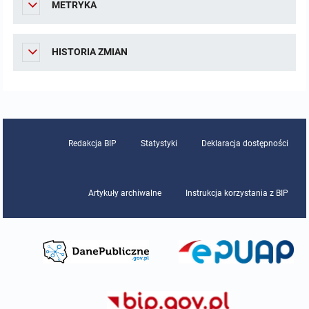
METRYKA
Zamówienia Publiczne
HISTORIA ZMIAN
Plan postępowań o udzielenie zamówień
Regulaminy
Rejestry, ewidencje, archiwa
Redakcja BIP
Statystyki
Deklaracja dostępności
Zestaw programów
Artykuły archiwalne
Instrukcja korzystania z BIP