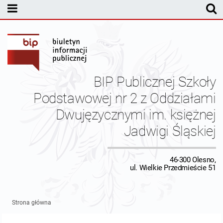
MENU PODMIOTOWE
Dyrekcja
Statut Szkoły
BIP Publicznej Szkoły
Pracownicy
Podstawowej nr 2 z Oddziałami
Dwujęzycznymi im. księżnej
Budżet
Jadwigi Śląskiej
Inspektor Ochrony Danych
46-300 Olesno,
Kontrole
ul. Wielkie Przedmieście 51
Kontakt
Strona główna
Dane redakcyjne