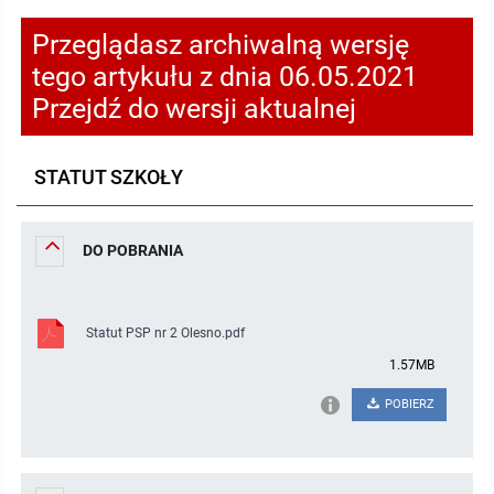
Pozostałe dokumenty
Przeglądasz archiwalną wersję
tego artykułu z dnia 06.05.2021
Raport o stanie zapewnienia dostępności podmiotu publicznego
Przejdź do wersji aktualnej
MENU PRZEDMIOTOWE
STATUT SZKOŁY
Nabór pracowników
DO POBRANIA
Tryb działania
Uchwały
Statut PSP nr 2 Olesno.pdf
1.57MB
Zarządzenia
POBIERZ
Sposób załatwiania spraw
Plany pracy