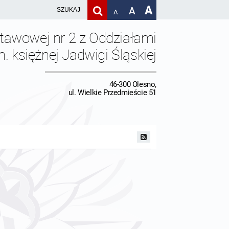
A
A
A
stawowej nr 2 z Oddziałami
 księżnej Jadwigi Śląskiej
46-300 Olesno,
ul. Wielkie Przedmieście 51