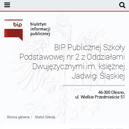
MENU PODMIOTOWE
Dyrekcja
Statut Szkoły
BIP Publicznej Szkoły
Pracownicy
Podstawowej nr 2 z Oddziałami
Dwujęzycznymi im. księżnej
Budżet
Jadwigi Śląskiej
Inspektor Ochrony Danych
46-300 Olesno,
Kontrole
ul. Wielkie Przedmieście 51
Kontakt
Strona główna
〉
Statut Szkoły
Dane redakcyjne