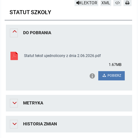
LEKTOR
XML
Pozostałe dokumenty
STATUT SZKOŁY
Raport o stanie zapewnienia dostępności podmiotu publicznego
DO POBRANIA
MENU PRZEDMIOTOWE
Statut tekst ujednolicony z dnia 2.06.2026.pdf
Nabór pracowników
1.67MB
Tryb działania
POBIERZ
Uchwały
METRYKA
Zarządzenia
Sposób załatwiania spraw
HISTORIA ZMIAN
Plany pracy