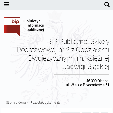
MENU PODMIOTOWE
Dyrekcja
Statut Szkoły
BIP Publicznej Szkoły
Pracownicy
Podstawowej nr 2 z Oddziałami
Dwujęzycznymi im. księżnej
Budżet
Jadwigi Śląskiej
Inspektor Ochrony Danych
46-300 Olesno,
Kontrole
ul. Wielkie Przedmieście 51
Kontakt
Strona główna
〉
Pozostałe dokumenty
Dane redakcyjne