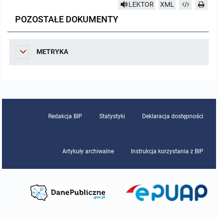
LEKTOR
XML
Pozostałe dokumenty
POZOSTAŁE DOKUMENTY
Raport o stanie zapewnienia dostępności podmiotu publicznego
METRYKA
MENU PRZEDMIOTOWE
Nabór pracowników
Tryb działania
Redakcja BIP
Statystyki
Deklaracja dostępności
Uchwały
Artykuły archiwalne
Instrukcja korzystania z BIP
Zarządzenia
Sposób załatwiania spraw
Plany pracy