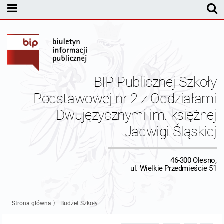
MENU PODMIOTOWE
Dyrekcja
Statut Szkoły
BIP Publicznej Szkoły
Pracownicy
Podstawowej nr 2 z Oddziałami
Dwujęzycznymi im. księżnej
Budżet
Jadwigi Śląskiej
Inspektor Ochrony Danych
46-300 Olesno,
Kontrole
ul. Wielkie Przedmieście 51
Kontakt
Strona główna
〉
Budżet Szkoły
Dane redakcyjne