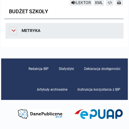
LEKTOR
XML
Pozostałe dokumenty
BUDŻET SZKOŁY
Raport o stanie zapewnienia dostępności podmiotu publicznego
METRYKA
MENU PRZEDMIOTOWE
Nabór pracowników
Tryb działania
Redakcja BIP
Statystyki
Deklaracja dostępności
Uchwały
Artykuły archiwalne
Instrukcja korzystania z BIP
Zarządzenia
Sposób załatwiania spraw
Plany pracy