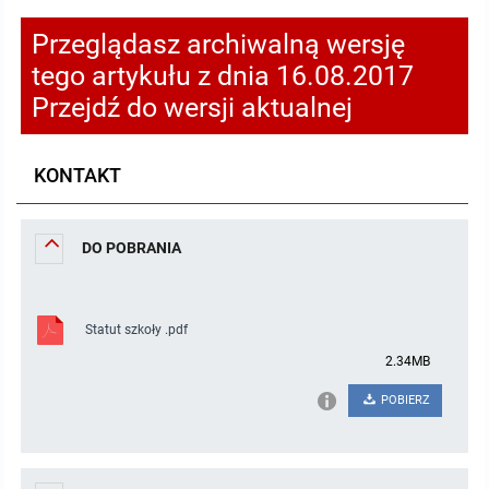
Pozostałe dokumenty
Przeglądasz archiwalną wersję
tego artykułu z dnia 16.08.2017
Raport o stanie zapewnienia dostępności podmiotu publicznego
Przejdź do wersji aktualnej
MENU PRZEDMIOTOWE
KONTAKT
Nabór pracowników
DO POBRANIA
Tryb działania
Uchwały
Statut szkoły .pdf
2.34MB
Zarządzenia
POBIERZ
Sposób załatwiania spraw
Plany pracy