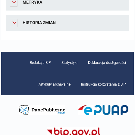
METRYKA
Zamówienia Publiczne
HISTORIA ZMIAN
Plan postępowań o udzielenie zamówień
Regulaminy
Rejestry, ewidencje, archiwa
Redakcja BIP
Statystyki
Deklaracja dostępności
Zestaw programów
Artykuły archiwalne
Instrukcja korzystania z BIP