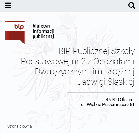
MENU PODMIOTOWE
Dyrekcja
Statut Szkoły
BIP Publicznej Szkoły
Pracownicy
Podstawowej nr 2 z Oddziałami
Dwujęzycznymi im. księżnej
Budżet
Jadwigi Śląskiej
Inspektor Ochrony Danych
46-300 Olesno,
Kontrole
ul. Wielkie Przedmieście 51
Kontakt
Strona główna
Dane redakcyjne