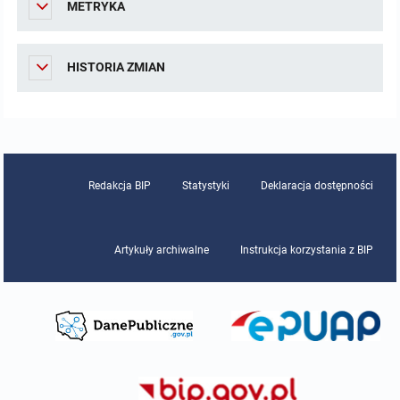
METRYKA
Zamówienia Publiczne
HISTORIA ZMIAN
Plan postępowań o udzielenie zamówień
Regulaminy
Rejestry, ewidencje, archiwa
Redakcja BIP
Statystyki
Deklaracja dostępności
Zestaw programów
Artykuły archiwalne
Instrukcja korzystania z BIP