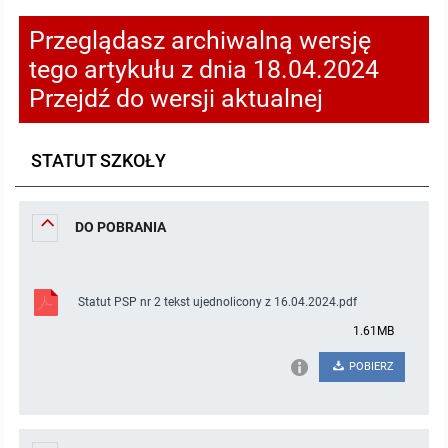
Pozostałe dokumenty
Przeglądasz archiwalną wersję
tego artykułu z dnia 18.04.2024
Raport o stanie zapewnienia dostępności podmiotu publicznego
Przejdź do wersji aktualnej
MENU PRZEDMIOTOWE
STATUT SZKOŁY
Nabór pracowników
DO POBRANIA
Tryb działania
Uchwały
Statut PSP nr 2 tekst ujednolicony z 16.04.2024.pdf
1.61MB
Zarządzenia
POBIERZ
Sposób załatwiania spraw
Plany pracy