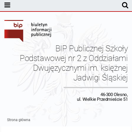
MENU PODMIOTOWE
Dyrekcja
Statut Szkoły
BIP Publicznej Szkoły
Pracownicy
Podstawowej nr 2 z Oddziałami
Dwujęzycznymi im. księżnej
Budżet
Jadwigi Śląskiej
Inspektor Ochrony Danych
46-300 Olesno,
Kontrole
ul. Wielkie Przedmieście 51
Kontakt
Strona główna
Dane redakcyjne